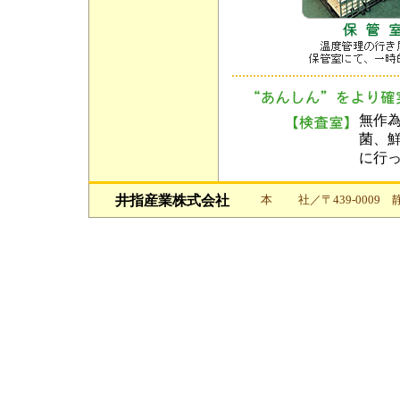
無作
菌、
に行
井指産業株式会社
本 社／〒439-0009 静岡県